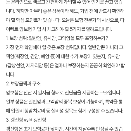
는 온라인으로 빠르고 간편하게 가입할 수 있어 인기를 끌고 있습
니다. 하지만 아무리 좋은 상품이라 해도,
가입 전에 반드시 확인해
야 할 핵심 포인트
가 있습니다. 오늘은 보험 전문가의 시선으로, 다
이렉트 암보험 가입 시 체크해야 할 5가지를 알려드립니다.
1. 보장 범위: 일반암, 유사암, 고액암을 모두 포함하는가?
가장 먼저 확인해야 할 것은
보장 범위
입니다. 일반암뿐 아니라
고
액암(췌장암, 간암, 폐암 등)
에 대한 추가 보장이 있는지,
유사암
(갑상선암, 제자리암 등)
은 얼마나 보장하는지 꼼꼼히 확인해야 합
니다.
2. 보장금액과 구조
암보험은 진단 시
일시금 형태로 진단금
을 지급하는 구조입니다.
일부 상품은 일반암과 고액암의
중복 보장
이 가능하며, 특약을 통
해
입원비·항암치료비
등 실비성 항목도 함께 구성할 수 있습니다.
3. 갱신형 vs 비갱신형
갱신형은 초기 보험료가 낮지만, 시간이 지날수록 인상
될 수 있습