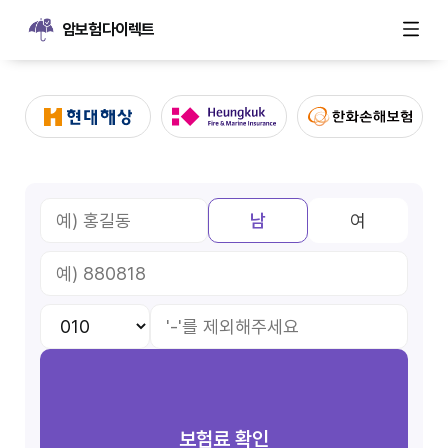
암보험다이렉트
남
여
보험료 확인