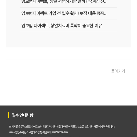
암보험다이렉트, 정말 저렴하기만 할까? 숨겨진 진실과 현명한 가입 전략
암보험다이렉트 가입 전 필수 확인! 보장 내용 꼼꼼히 따져보는 5가지 팁
암보험 다이렉트, 항암치료비 특약이 중요한 이유
암보험 다이렉트, 보험 비교할 때 반드시 체크할 5가지
암보험 다이렉트, 젊은 층에게도 꼭 필요한 이유
암보험 다이렉트, 암 진단 후 생계 유지를 위한 필수 보장
돌아가기
암보험 다이렉트, 자영업자를 위한 실질적 보장 전략
암보험 다이렉트, 가족 모두의 건강을 위한 현명한 선택
암보험 다이렉트, 여성에게 꼭 필요한 이유는?
암보험 다이렉트, 왜 직장인에게 필수일까?
필수 안내사항
암보험 다이렉트, 암 완치 후 재가입 가능할까?
상기 내용은 (주)쇼엠인슈어런스의 의견이며, 계약체결에 따른 이익 또는 손실은 보험계약자 등에게 귀속됩니다.
(주)쇼엠인슈어런스 보험대리점(등록번호 제2025030014호)
암보험 다이렉트, 고령자도 가입할 수 있을까?