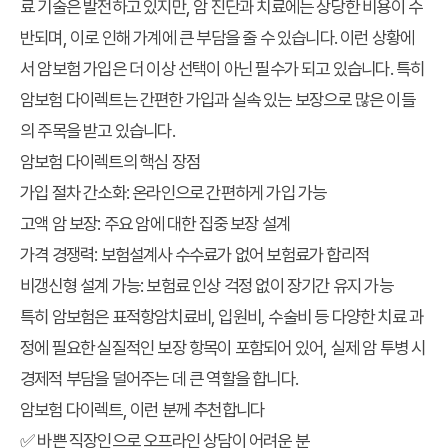
료 기술은 발전하고 있지만, 암 진단과 치료에는 상당한 비용이 수
반되며, 이로 인해 가계에 큰 부담을 줄 수 있습니다. 이런 상황에
서
암보험 가입
은 더 이상 선택이 아닌 필수가 되고 있습니다. 특히
암보험 다이렉트
는 간편한 가입과 실속 있는 보장으로 많은 이들
의 주목을 받고 있습니다.
암보험 다이렉트의 핵심 장점
가입 절차 간소화:
온라인으로 간편하게 가입 가능
고액 암 보장:
주요 암에 대한 집중 보장 설계
가격 경쟁력:
보험설계사 수수료가 없어 보험료가 합리적
비갱신형 설계 가능:
보험료 인상 걱정 없이 장기간 유지 가능
특히 암보험은
표적항암치료비, 입원비, 수술비
등 다양한 치료 과
정에 필요한 실질적인 보장 항목이 포함되어 있어, 실제 암 투병 시
경제적 부담을 덜어주는 데 큰 역할을 합니다.
암보험 다이렉트, 이런 분께 추천합니다
✅ 바쁜 직장인으로 오프라인 상담이 어려운 분