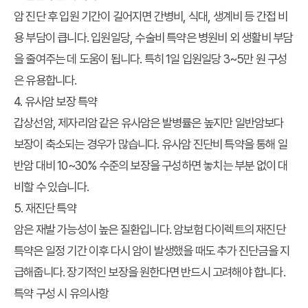
암 진단 후 입원 기간이 길어지면 간병비, 식대, 생계비 등
간접 비
용 부담
이 큽니다.
입원일당, 수술비 특약
은 병원비 외 생활비 부담
을 줄여주는 데 도움이 됩니다. 특히 1일 입원일당 3~5만 원 구성
은 유용합니다.
4. 유사암 보장 특약
갑상선암, 제자리암 같은 유사암은
발병률은 높지만 일반암보다
보장이 축소
되는 경우가 많습니다.
유사암 진단비 특약
을 통해 일
반암 대비 10~30% 수준의 보장을 구성하면 놓치는 부분 없이 대
비할 수 있습니다.
5. 재진단 특약
암은 재발 가능성이 높은 질환입니다.
암보험 다이렉트의 재진단
특약
은 일정 기간 이후
다시 암이 발생했을 때도 추가 진단금
을 지
급해줍니다. 장기적인 보장을 원한다면 반드시 고려해야 합니다.
특약 구성 시 유의사항