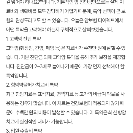
걸 넣어야 하나요?”
입니다. 기본적인 암 진단금만으로는 실제 치
료비와 생활비를 모두 감당하기 어렵기 때문에,
특약 선택이 곧 보
험의 완성도
라고도 할 수 있습니다. 오늘은
암보험 다이렉트
에서
어떤 특약을 고려해야 하는지 구체적으로 살펴보겠습니다.
1. 고액암 진단 특약
고액암(췌장암, 간암, 폐암 등)은
치료비가 수천만 원
에 달할 수 있
습니다.
기본 진단금 외에 고액암 특약을 통해 추가 보장
을 제공합
니다. 진단금이
2~3배로 늘어나기 때문에
가장 먼저 선택해야 할
특약입니다.
2. 항암약물허가치료비 특약
최근 항암치료는 표적치료, 면역치료 등 고가의
비급여 약물
을 사
용하는 경우가 많습니다. 이 치료는 건강보험이 적용되지 않기 때
문에
수백만 원의 비용
이 발생할 수 있습니다. 이 특약은
최신 항암
치료에 실질적인 대비
가 가능합니다.
3. 입원·수술비 특약