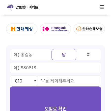
암보험다이렉트
남
여
보험료 확인