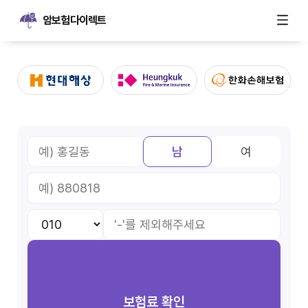
암보험다이렉트
남
여
보험료 확인