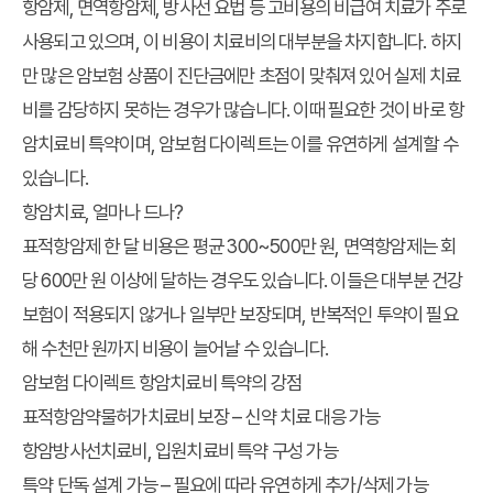
항암제, 면역항암제, 방사선 요법
등 고비용의
비급여 치료
가 주로
사용되고 있으며, 이 비용이
치료비의 대부분을 차지
합니다. 하지
만 많은 암보험 상품이 진단금에만 초점이 맞춰져 있어 실제 치료
비를 감당하지 못하는 경우가 많습니다. 이때 필요한 것이 바로
항
암치료비 특약
이며,
암보험 다이렉트
는 이를 유연하게 설계할 수
있습니다.
항암치료, 얼마나 드나?
표적항암제 한 달 비용은 평균
300~500만 원
, 면역항암제는 회
당
600만 원 이상
에 달하는 경우도 있습니다. 이들은 대부분
건강
보험이 적용되지 않거나 일부만 보장
되며, 반복적인 투약이 필요
해 수천만 원까지 비용이 늘어날 수 있습니다.
암보험 다이렉트 항암치료비 특약의 강점
표적항암약물허가치료비 보장
– 신약 치료 대응 가능
항암방사선치료비, 입원치료비
특약 구성 가능
특약 단독 설계 가능
– 필요에 따라 유연하게 추가/삭제 가능