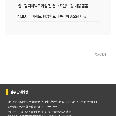
암보험다이렉트 가입 전 필수 확인! 보장 내용 꼼꼼히 따져보는 5가지 팁
암보험 다이렉트, 항암치료비 특약이 중요한 이유
암보험 다이렉트, 보험 비교할 때 반드시 체크할 5가지
암보험 다이렉트, 젊은 층에게도 꼭 필요한 이유
암보험 다이렉트, 암 진단 후 생계 유지를 위한 필수 보장
돌아가기
암보험 다이렉트, 자영업자를 위한 실질적 보장 전략
암보험 다이렉트, 가족 모두의 건강을 위한 현명한 선택
암보험 다이렉트, 여성에게 꼭 필요한 이유는?
암보험 다이렉트, 왜 직장인에게 필수일까?
필수 안내사항
암보험 다이렉트, 암 완치 후 재가입 가능할까?
상기 내용은 (주)쇼엠인슈어런스의 의견이며, 계약체결에 따른 이익 또는 손실은 보험계약자 등에게 귀속됩니다.
(주)쇼엠인슈어런스 보험대리점(등록번호 제2025030014호)
암보험 다이렉트, 고령자도 가입할 수 있을까?
보험계약자가 기존 보험계약을 해지하고 새로운 보험계약을 체결하는 과정에서