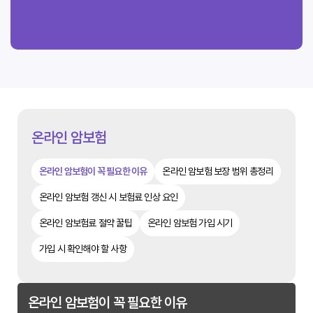
온라인 암보험
온라인 암보험이 꼭 필요한 이유
온라인 암보험 보장 범위 총정리
온라인 암보험 갱신 시 보험료 인상 요인
온라인 암보험료 절약 꿀팁
온라인 암보험 가입 시기
가입 시 확인해야 할 사항
온라인 암보험이 꼭 필요한 이유