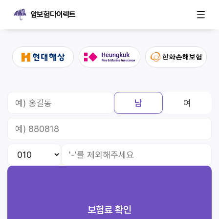
암보험다이렉트
남
여
보험료 확인